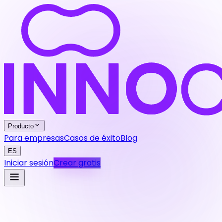
Producto
Para empresas
Casos de éxito
Blog
ES
Iniciar sesión
Crear gratis