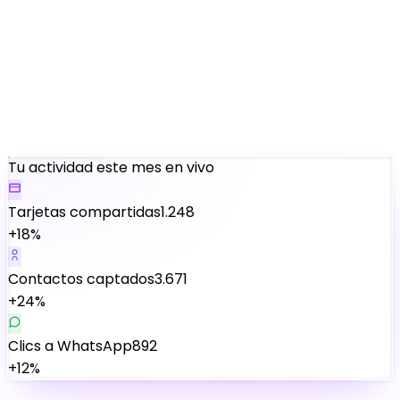
Escanéame para guardar el contacto
Tu actividad este mes
en vivo
Tarjetas compartidas
1.248
+18%
Contactos captados
3.671
+24%
Clics a WhatsApp
892
+12%