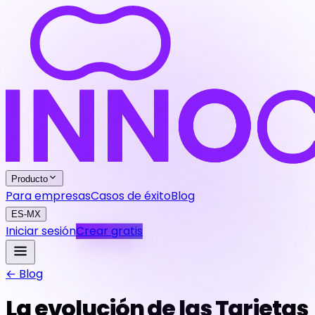
Producto
Para empresas
Casos de éxito
Blog
ES-MX
Iniciar sesión
Crear gratis
← Blog
La evolución de las Tarjetas