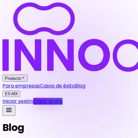
Producto
Para empresas
Casos de éxito
Blog
ES-MX
Iniciar sesión
Crear gratis
Blog