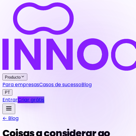
Producto
Para empresas
Casos de sucesso
Blog
PT
Entrar
Criar grátis
← Blog
Coisas a considerar ao