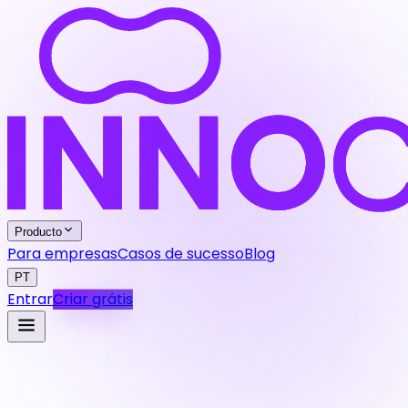
Producto
Para empresas
Casos de sucesso
Blog
PT
Entrar
Criar grátis