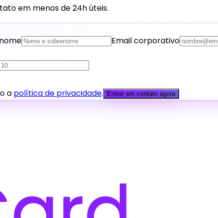
ato em menos de 24h úteis.
enome
Email corporativo
to a
política de privacidade
.
Entrar em contato agora