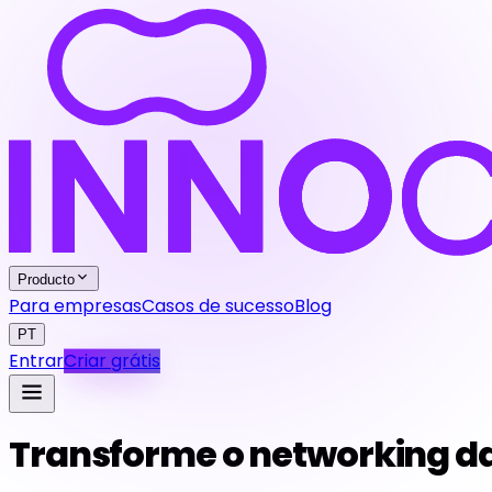
Producto
Para empresas
Casos de sucesso
Blog
PT
Entrar
Criar grátis
Transforme o networking d