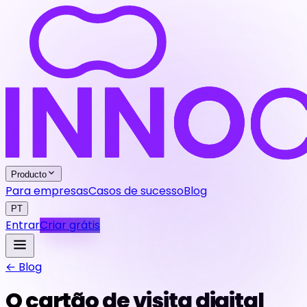
Producto
Para empresas
Casos de sucesso
Blog
PT
Entrar
Criar grátis
← Blog
O cartão de visita digital