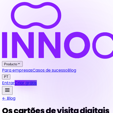
Producto
Para empresas
Casos de sucesso
Blog
PT
Entrar
Criar grátis
← Blog
Os cartões de visita digitais