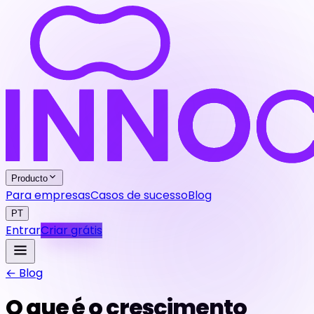
Producto
Para empresas
Casos de sucesso
Blog
PT
Entrar
Criar grátis
← Blog
O que é o crescimento