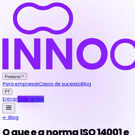
Producto
Para empresas
Casos de sucesso
Blog
PT
Entrar
Criar grátis
← Blog
O que e a norma ISO 14001 e