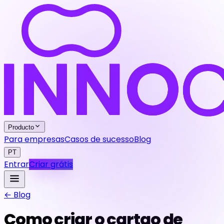
Producto
Para empresas
Casos de sucesso
Blog
PT
Entrar
Criar grátis
← Blog
Como criar o cartao de