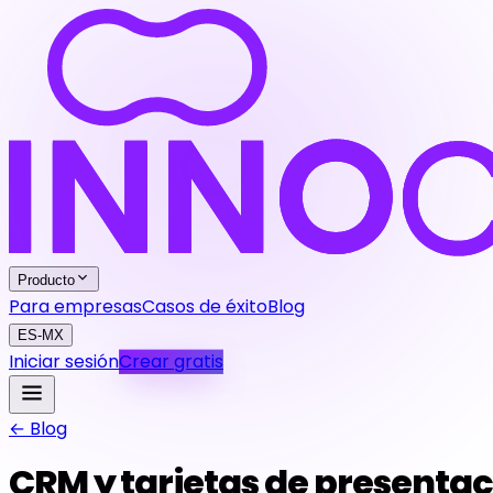
Producto
Para empresas
Casos de éxito
Blog
ES-MX
Iniciar sesión
Crear gratis
← Blog
CRM y tarjetas de presentac