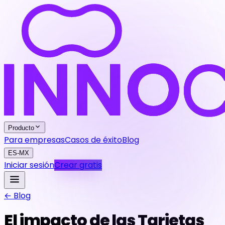
Producto
Para empresas
Casos de éxito
Blog
ES-MX
Iniciar sesión
Crear gratis
← Blog
El impacto de las Tarjetas