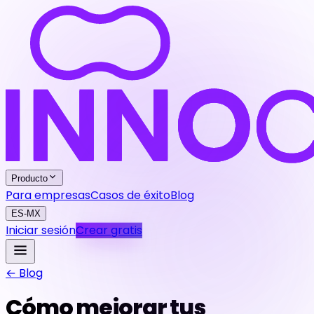
Producto
Para empresas
Casos de éxito
Blog
ES-MX
Iniciar sesión
Crear gratis
← Blog
Cómo mejorar tus