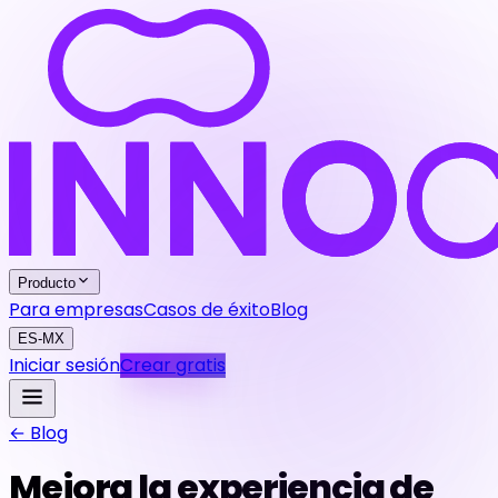
Producto
Para empresas
Casos de éxito
Blog
ES-MX
Iniciar sesión
Crear gratis
← Blog
Mejora la experiencia de