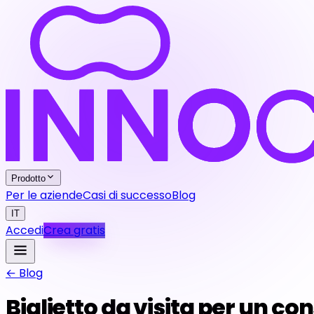
Prodotto
Per le aziende
Casi di successo
Blog
IT
Accedi
Crea gratis
← Blog
Biglietto da visita per un co