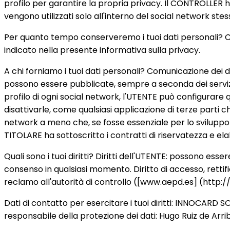
profilo per garantire la propria privacy. Il CONTROLLER h
vengono utilizzati solo all'interno del social network st
Per quanto tempo conserveremo i tuoi dati personali? Cr
indicato nella presente informativa sulla privacy.
A chi forniamo i tuoi dati personali? Comunicazione dei da
possono essere pubblicate, sempre a seconda dei servizi ut
profilo di ogni social network, l'UTENTE può configurare 
disattivarle, come qualsiasi applicazione di terze parti ch
network a meno che, se fosse essenziale per lo sviluppo e l'
TITOLARE ha sottoscritto i contratti di riservatezza e elab
Quali sono i tuoi diritti? Diritti dell'UTENTE: possono esse
consenso in qualsiasi momento. Diritto di accesso, rettifi
reclamo all'autorità di controllo ([www.aepd.es] (http:/
Dati di contatto per esercitare i tuoi diritti: INNOCARD 
responsabile della protezione dei dati: Hugo Ruiz de Arr