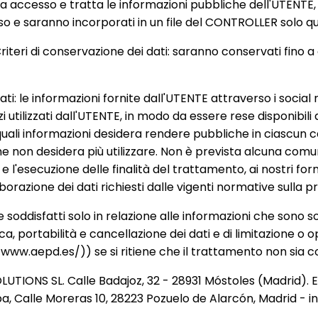
a accesso e tratta le informazioni pubbliche dell'UTENTE, i
esso e saranno incorporati in un file del CONTROLLER solo 
iteri di conservazione dei dati: saranno conservati fino
ti: le informazioni fornite dall'UTENTE attraverso i social 
ilizzati dall'UTENTE, in modo da essere rese disponibili al
quali informazioni desidera rendere pubbliche in ciascun ca
e non desidera più utilizzare. Non è prevista alcuna comunic
esecuzione delle finalità del trattamento, ai nostri fornitor
orazione dei dati richiesti dalle vigenti normative sulla pr
re soddisfatti solo in relazione alle informazioni che sono s
ca, portabilità e cancellazione dei dati e di limitazione o 
/www.aepd.es/)) se si ritiene che il trattamento non sia c
SOLUTIONS SL. Calle Badajoz, 32 - 28931 Móstoles (Madrid). 
iba, Calle Moreras 10, 28223 Pozuelo de Alarcón, Madrid -