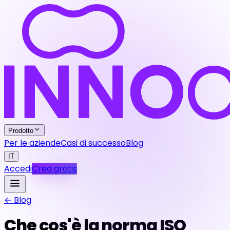
Prodotto
Per le aziende
Casi di successo
Blog
IT
Accedi
Crea gratis
← Blog
Che cos'è la norma ISO