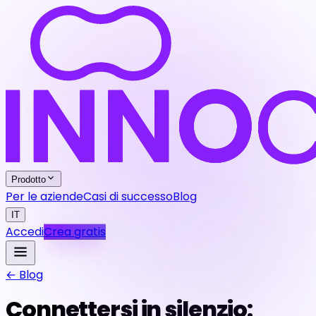
Prodotto
Per le aziende
Casi di successo
Blog
IT
Accedi
Crea gratis
← Blog
Connettersi in silenzio: