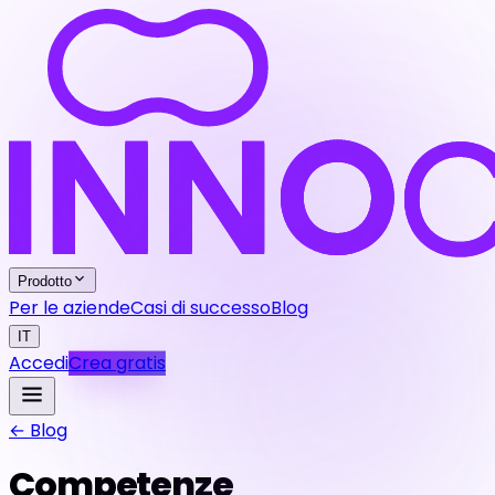
Prodotto
Per le aziende
Casi di successo
Blog
IT
Accedi
Crea gratis
← Blog
Competenze