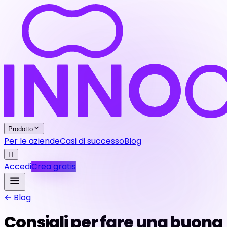
Prodotto
Per le aziende
Casi di successo
Blog
IT
Accedi
Crea gratis
← Blog
Consigli per fare una buona