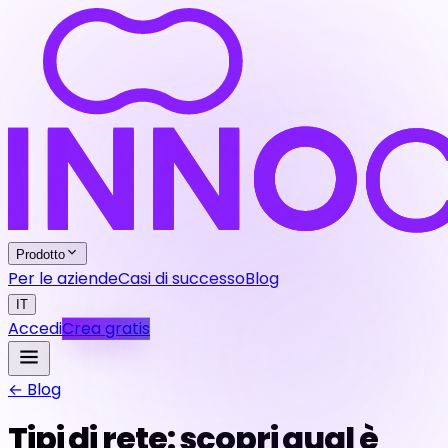
Prodotto
Per le aziende
Casi di successo
Blog
IT
Accedi
Crea gratis
← Blog
Tipi di rete: scopri qual è